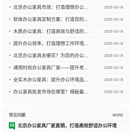
北京办公家具市场：打造理想办公空间的核心
2025-03-18
软体办公家具定制方案：打造您的专属高端办公空间
2025-03-18
木质办公家具：打造高效与舒适的办公环境
2025-03-18
提升办公效率，打造理想工作环境——北京办公家具的选择与推荐
2025-03-18
北京办公家具去哪买？为您的办公室打造高效、舒适的工作环境
2025-03-18
通用时尚办公家具厂家——提升老板办公室形象与效率的选择
2025-03-18
全实木办公家具：提升办公环境品质的首选
2025-03-18
北京办公家具批发市场在哪里？揭秘最具性价比的办公家具采购地
办公家具批发市场在哪里？揭秘最佳购物地点，助你轻松选购高质量
2025-03-18
北京作为中国的首都，拥有众多企业与办公场所，
对于办公家具的需...
常见问题
MORE
北京办公家具厂家直销，打造高效舒适办公环境