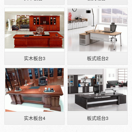
实木板台3
板式班台2
实木板台4
板式班台3