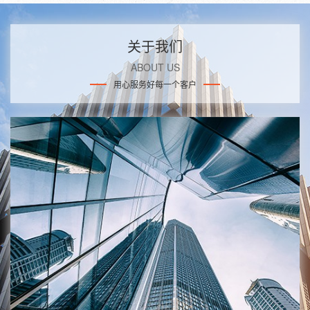
关于我们
ABOUT US
用心服务好每一个客户